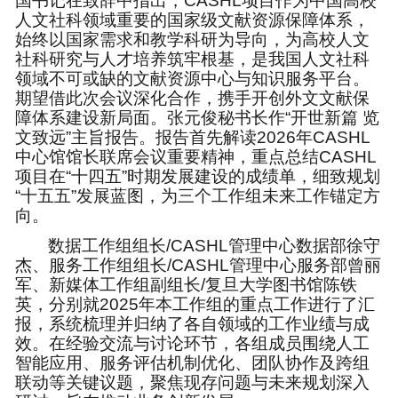
国书记在致辞中指出，CASHL项目作为中国高校
人文社科领域重要的国家级文献资源保障体系，
国际出版项目
始终以国家需求和教学科研为导向，为高校人文
西部馆员项目
社科研究与人才培养筑牢根基，
是我国人文社科
要
领域不可或缺的文献资源中心与知识服务平台
。
检索调度API接口
期望借此次会议深化合作，携手开创外文文献保
会议专区
障体系建设新局面。张元俊秘书长作“开世新篇 览
文致远”主旨报告。报告首先解读2026年CASHL
中心馆馆长联席会议重要精神，重点总结CASHL
内
项目在“十四五”时期发展建设的成绩单，细致规划
“十五五”发展蓝图，为三个工作组未来工作锚定方
向。
数据工作组组长/CASHL管理中心数据部徐守
杰、服务工作组组长/CASHL管理中心服务部曾丽
军、新媒体工作组副组长/复旦大学图书馆陈铁
容
英，分别就2025年本工作组的重点工作进行了汇
报，系统梳理并归纳了各自领域的工作业绩与成
效。
在经验交流与讨论环节，各组成员围绕人工
智能应用、服务评估机制优化、团队协作及跨组
联动等关键议题，聚焦现存问题与未来规划深入