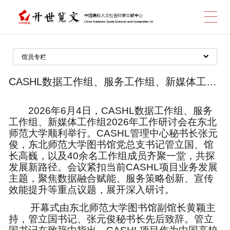
跳
馆员专栏
工作动态
转
CASHL数据工作组、服务工作组、新媒体工作组2026年工作研讨会在东北师范大学成功召开
服务规范
年度阅读报告
2026
年6月4日，CASHL数据工作组、服务
工作组、新媒体工作组2026年工作研讨会在东北
宣传材料
师范大学顺利举行。CASHL管理中心秘书长张元
到
宣传图片
俊，东北师范大学图书馆党总支书记管立国、馆
长高巍，以及40余名工作组成员齐聚一堂，共探
宣传视频
发展新路径。会议紧扣当前CASHL项目业务发展
CASHL通讯
主题，聚焦数据融合赋能、服务策略创新、宣传
效能提升等重点议题，展开深入研讨。
CASHL使用排行榜
主
开幕式由东北师范大学图书馆副馆长黄颖主
CASHL奖项
持，管立国书记、张元俊秘书长先后致辞。管立
馆员服务