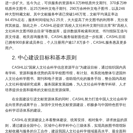
进一步扩大。迄今为止，可供服务的资源有4.3万种纸质外文期刊、370
多
万种
纸质外文图书，近25万种外文电子期刊、290万余种外文电子图书，以及246
种大型特藏文献。其中文献服务申请已突破146万笔，文献平均满足率达
94.45%左右，服务时间缩短为1.25天，大大提高了外文图书的利用率，充分发
挥其效益。除此之外，CASHL还提供“高校人文社科外文期刊目次库”和“高校人
文社科外文图书联合目录”等数据库，提供数据库检索和浏览、书刊馆际互借与
原文传递、相关咨询服务等。CASHL服务辐射面也进一步拓展，CASHL目前
已拥有900多家成员单位，个人注册用户逾17.8万多个，CASHL服务惠及更多
用户。
2. 中心建设目标和基本原则
CASHL以“国家人文社会科学信息资源平台”为建设目标，通过组织国内具
有学科、资源和服务优势的高等学校图书馆，有计划、有系统地整体引进国外
人文社会科学图书、期刊和电子资源，借助现代化的服务手段，整合国内高校
人文社科领域研究成果，服务国家发展战略，为人文社会科学教学科研、人才
培养提供全面和最终的文献信息资源保障。
在全面建设引进文献资源体系的同时，CASHL努力打造中国人文社会科学
走向世界的成果平台，加强中文特色文献资源建设，积极参与中国特色哲学社
会科学话语体系的建设。
CASHL在资源建设上本着整体建设、统筹安排、相对集中、讲求效益的原
则，通过建设全国中心、区域中心和学科中心三级体系，实现高效图书馆馆际
文献收藏与服务的分工合作，建设我国人文社会科学领域最高水平、最全面和