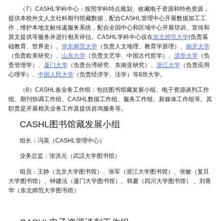
（7）CASHL学科中心：按照学科特点规划、收藏电子资源和特色资源，
提供本校外文人文社科期刊馆藏数据，配合CASHL管理中心开展数据加工工
作，维护本地文献传递服务系统，配合全国中心和区域中心开展培训、宣传和
原文提供等服务并进行相关评估。CASHL学科中心设在
东北师范大学
(负责基
础教育、世界史）、
华东师范大学
（负责人文地理、教育学原理）、
南开大学
（负责欧美研究）、
山东大学
（负责文艺学、中国古代哲学）、
清华大学
（负
责管理学）、
厦门大学
（负责台湾研究、东南亚研究）、
浙江大学
（负责应用
心理学）、
中国人民大学
（负责经济学、法学）等8所大学。
（8）CASHL各业务工作组：包括图书馆藏发展小组、电子资源谈判工作
组、期刊协调工作组、CASHL数据工作组、服务工作组、新媒体工作组等。其
职责是开展相关业务工作及提供咨询服务等。
CASHL图书馆藏发展小组
组长：冯英（CASHL管理中心）
业务总监：张洪元（武汉大学图书馆）
组员：王静（北京大学图书馆）、张军（浙江大学图书馆）、张敏（复旦
大学图书馆）、钟建法（厦门大学图书馆）、韩夏（四川大学图书馆） 、刘青
华（东北师范大学图书馆）