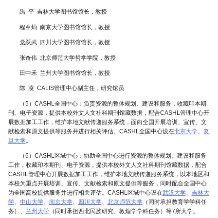
禹 平 吉林大学图书馆馆长，教授
程章灿 南京大学图书馆馆长，教授
党跃武 四川大学图书馆馆长，教授
张奇伟 北京师范大学哲学学院，教授
田中禾 兰州大学图书馆馆长，教授
陈 凌 CALIS管理中心副主任，研究馆员
（5）CASHL全国中心：负责资源的整体规划、建设和服务，收藏印本期
刊、电子资源，提供本校外文人文社科期刊馆藏数据，配合CASHL管理中心开
展数据加工工作，维护本地文献传递服务系统，面向全国开展培训、宣传、文
献检索和原文提供等服务并进行相关评估。CASHL全国中心设在
北京大学
、
复
旦大学
。
（6）CASHL区域中心：协助全国中心进行资源的整体规划、建设和服务
工作，收藏印本期刊、电子资源，提供本校外文人文社科期刊馆藏数据，配合
CASHL管理中心开展数据加工工作，维护本地文献传递服务系统，以本地区和
本校为重点开展培训、宣传、文献检索和原文提供等服务，同时配合全国中心
为全国高校提供服务并进行相关评估。CASHL区域中心设在
武汉大学
、
吉林大
学
、
中山大学
、
南京大学
、
四川大学
、
北京师范大学
（同时承担教育学学科任
务）、
兰州大学
（同时承担西北民族研究、敦煌学学科任务）等7所大学。