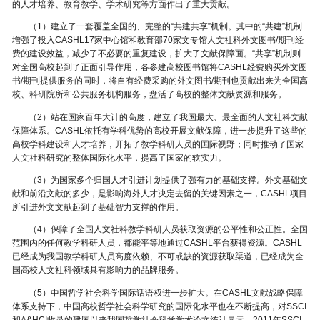
的人才培养、教育教学、学术研究等方面作出了重大贡献。
（1）建立了一套覆盖全国的、完整的“共建共享”机制。其中的“共建”机制
增强了投入CASHL17家中心馆和教育部70家文专馆人文社科外文图书/期刊经
费的建设效益，减少了不必要的重复建设，扩大了文献保障面。“共享”机制则
对全国高校起到了正面引导作用，各参建高校图书馆将CASHL经费购买外文图
书/期刊提供服务的同时，将自有经费采购的外文图书/期刊也贡献出来为全国高
校、科研院所和公共服务机构服务，盘活了高校的整体文献资源和服务。
（2）站在国家百年大计的高度，建立了我国最大、最全面的人文社科文献
保障体系。CASHL依托有学科优势的高校开展文献保障，进一步提升了这些的
高校学科建设和人才培养，开拓了教学科研人员的国际视野；同时推动了国家
人文社科研究的整体国际化水平，提高了国家的软实力。
（3）为国家多个归国人才引进计划提供了强有力的基础支撑。外文基础文
献和前沿文献的多少，是影响海外人才决定去留的关键因素之一，CASHL项目
所引进外文文献起到了基础智力支撑的作用。
（4）保障了全国人文社科教学科研人员获取资源的公平性和公正性。全国
范围内的任何教学科研人员，都能平等地通过CASHL平台获得资源。CASHL
已经成为我国教学科研人员高度依赖、不可或缺的资源获取渠道，已经成为全
国高校人文社科领域具有影响力的品牌服务。
（5）中国哲学社会科学国际话语权进一步扩大。在CASHL文献战略保障
体系支持下，中国高校哲学社会科学研究的国际化水平也在不断提高，对SSCI
和A&HCI收录的建国以来我国哲学社会科学学术论文统计显示，2011年SSCI