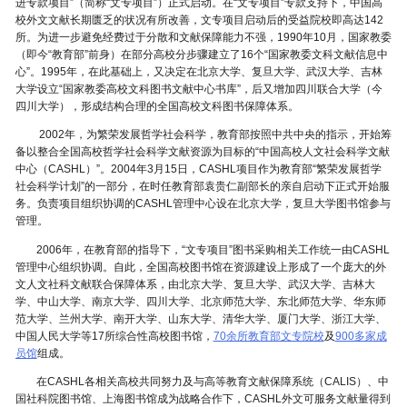
进专款项目”（简称“文专项目”）正式启动。在“文专项目”专款支持下，中国高
校外文文献长期匮乏的状况有所改善，文专项目启动后的受益院校即高达142
所。为进一步避免经费过于分散和文献保障能力不强，1990年10月，国家教委
（即今“教育部”前身）在部分高校分步骤建立了16个“国家教委文科文献信息中
要
心”。1995年，在此基础上，又决定在北京大学、复旦大学、武汉大学、吉林
大学设立“国家教委高校文科图书文献中心书库”，后又增加四川联合大学（今
四川大学），形成结构合理的全国高校文科图书保障体系。
2002年，为繁荣发展哲学社会科学，教育部按照中共中央的指示，开始筹
备以整合全国高校哲学社会科学文献资源为目标的“中国高校人文社会科学文献
中心（CASHL）”。2004年3月15日，CASHL项目作为教育部“繁荣发展哲学
内
社会科学计划”的一部分，在时任教育部袁贵仁副部长的亲自启动下正式开始服
务。负责项目组织协调的CASHL管理中心设在北京大学，复旦大学图书馆参与
管理。
2006年，在教育部的指导下，“文专项目”图书采购相关工作统一由CASHL
管理中心组织协调。自此，全国高校图书馆在资源建设上形成了一个庞大的外
文人文社科文献联合保障体系，由北京大学、复旦大学、武汉大学、吉林大
容
学、中山大学、南京大学、四川大学、北京师范大学、东北师范大学、华东师
范大学、兰州大学、南开大学、山东大学、清华大学、厦门大学、浙江大学、
中国人民大学等17所综合性高校图书馆，
70余所教育部文专院校
及
900多家成
员馆
组成。
在CASHL各相关高校共同努力及与高等教育文献保障系统（CALIS）、中
国社科院图书馆、上海图书馆成为战略合作下，CASHL外文可服务文献量得到