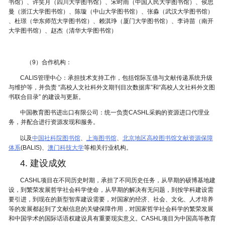
书馆
）、许笑月（四川大学
图书馆
）、宋时雨（中国人民大学
图书馆
）、侯思
曼（浙江大学
图书馆
）、陈璇（中山大学
图书馆
）、张淼（武汉大学
图书馆
）
、杜璟（华东师范大学
图书馆
）、赖淇琤（厦门大学图书馆）、李诗苗（南开
大学图书馆）、赵杰（
清华大学图书馆
）
（9）合作机构：
CALIS管理中心：承担技术支持工作，包括馆际互借与文献传递系统升级
与维护等，并负责 “高校人文社科外文期刊目次数据库”和“高校人文社科外文图
书联合目录” 的建设与更新。
中国教育图书进出口有限公司：统一负责CASHL采购的资源进口代理业
务，并配合进行资源发现和服务。
以及
中国社科院图书馆
、
上海图书馆
、
北京地区高校图书馆文献资源保障
体系
(BALIS)、
澳门科技大学
等相关行业机构。
4. 建设成效
CASHL项目在不同历史时期，承担了不同历史任务，从早期的硕博基地建
设，到繁荣发展哲学社会科学使命，从早期的解决有无问题，到按学科建设需
要引进，到现在的新型智库建设需要，对国家的经济、社会、文化、人才培养
等的发展都起到了文献信息的关键保障作用，对国家哲学社会科学的繁荣发展
和中国学术的国际话语权建设具有重要现实意义。CASHL项目为中国高等教育