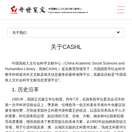
跳
关于我们
项目概况
转
关于CASHL
关于CASHL
中心馆一览
中国高校人文社会科学文献中心（China Academic Social Sciences and
Humanities Library，简称CASHL）是在教育部领导下，为我国哲学社会科学
服务馆一览
教学科研提供外文文献及相关信息服务的最终保障平台，其建设目标是“中国高
到
校人文社会科学文献信息资源平台”。
成员馆一览
1. 历史沿革
加入成员馆
1981年，我国正式建立学位制度。同年7月，在国务院学位委员会召开的
帮助中心
第一次学科评议组会议上，季羡林、任继愈等一批文科著名学者向中央建议划
拨专项经费，尽快改变国外文科图书资料匮乏的状况，以适应培养高水平人才
最新消息
主
的需要。时任国务院总理、副总理的万里、谷牧、方毅、姚依林4位国务院领
联系我们
导高度重视，很快就批准了教育部提出的具体方案，从1982年起由财政部设立
专项，用于引进外国及港、澳、台地区出版的文科图书文献，“高校文科图书引