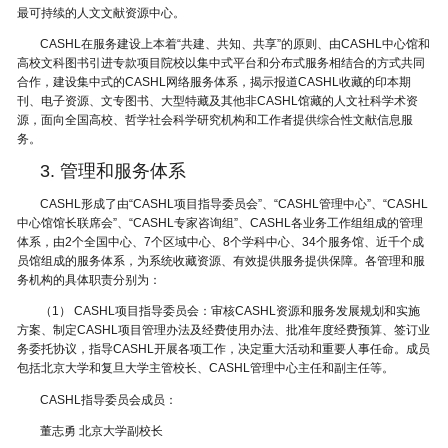
最可持续的人文文献资源中心。
CASHL在服务建设上本着“共建、共知、共享”的原则、由CASHL中心馆和
高校文科图书引进专款项目院校以集中式平台和分布式服务相结合的方式共同
合作，建设集中式的CASHL网络服务体系，揭示报道CASHL收藏的印本期
刊、电子资源、文专图书、大型特藏及其他非CASHL馆藏的人文社科学术资
源，面向全国高校、哲学社会科学研究机构和工作者提供综合性文献信息服
务。
3. 管理和服务体系
CASHL形成了由“CASHL项目指导委员会”、“CASHL管理中心”、“CASHL
中心馆馆长联席会”、“CASHL专家咨询组”、CASHL各业务工作组组成的管理
体系，由2个全国中心、7个区域中心、8个学科中心、34个服务馆、近千个成
员馆组成的服务体系，为系统收藏资源、有效提供服务提供保障。各管理和服
务机构的具体职责分别为：
（1） CASHL项目指导委员会：审核CASHL资源和服务发展规划和实施
方案、制定CASHL项目管理办法及经费使用办法、批准年度经费预算、签订业
务委托协议，指导CASHL开展各项工作，决定重大活动和重要人事任命。成员
包括北京大学和复旦大学主管校长、CASHL管理中心主任和副主任等。
CASHL指导委员会成员：
董志勇 北京大学副校长