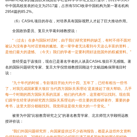
中中国高校发表的论文为2517篇，占所有SSCI收录中国机构为第一署名机构
2954篇的85.2%。
（6）CASHL项目的存在，对培养具有国际视野人才起了巨大推动作用。
全国政协委员、复旦大学葛剑雄教授说：
“（过去）在参与国际对话时，由于我们研究资料的缺乏，有时不得不面对
被认为没有参与对话资格的尴尬。老一辈学者无法看到今天这么丰富的资料，
是他们最大的遗憾。（今天）我们的学者一定要利用好这批国外的权威资料。”
曾经受益于该项目，现在已是著名学者的人谈及CASHL项目不无感慨。著
名的国际问题研究专家、复旦大学倪世雄教授回顾这个文献战略保障项目时
说：
“九十年代的时候，专款项目开始大约十四、五年了，已经有相当一些书
了，对我完成国家重大项目‘当代西方国际关系理论’是直接起了很大帮助。几乎
每一个时期的西方国际关系的流派，他们的代表作，这里都可以找到。现在我
们跟学生经常讲的研究西方国际关系理论的一些主要的里程碑著作、重要的参
考书，这里大部分都能找到。我觉得这是很大很大的一个变化。”
被誉为中国“比较教育研究之父”的著名教育学家、北京师范大学顾明远教
授评价说：
“我们外国问题研究所，向国家提供过不少咨询报告，都是从这些外文资料
中得到的信息。20世纪八十年代我们介绍和引进了很多国外新的理论和经验。