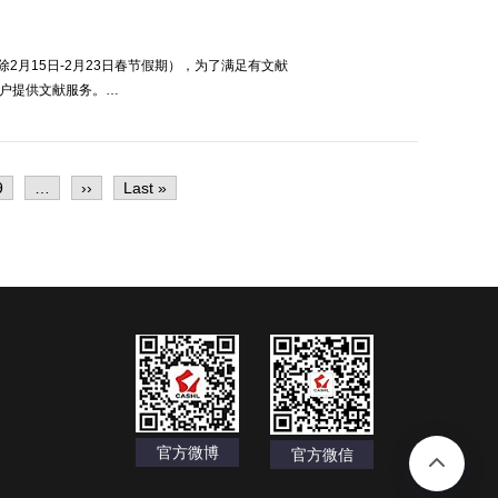
除2月15日-2月23日春节假期），为了满足有文献
用户提供文献服务。…
Page
9
…
下
››
末
Last »
一
页
页
官方微博
官方微信