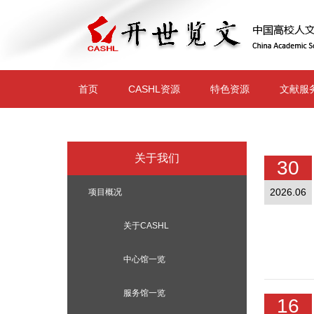
跳
转
到
主
要
内
容
首页
CASHL资源
特色资源
文献服
关于我们
30
2026.06
项目概况
关于CASHL
中心馆一览
服务馆一览
16