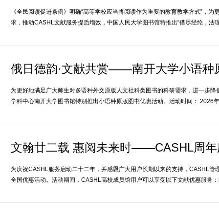
《全民阅读促进条例》明确“高等学校应当将阅读作为重要的教育教学方式”，为
求，推动CASHL文献服务提质增效，中国人民大学图书馆特推出“借尽经纶，法
俄日德韵·文献共赏——南开大学小语种
为更好地满足广大师生对多语种外文原版人文社科类图书的科研需求，进一步降低
学科中心南开大学图书馆特别推出小语种原版图书优惠活动。活动时间： 2026年
文翰廿二载 惠阅未来时——CASHL周
为庆祝CASHL服务启动二十二年，并感恩广大用户长期以来的支持，CASHL管理中
全国优惠活动。活动期间，CASHL高校成员馆用户可以享受以下文献优惠服务：l 