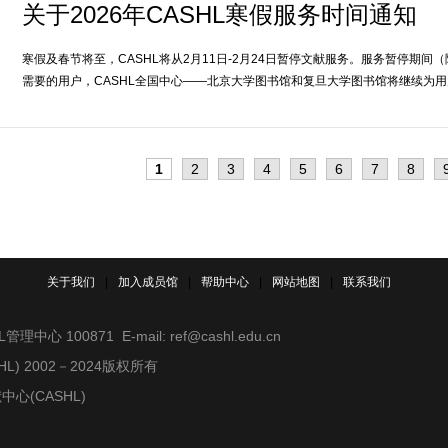
关于2026年CASHL寒假服务时间通知
寒假及春节将至，CASHL将从2月11日-2月24日暂停文献服务。服务暂停期间（
需要的用户，CASHL全国中心——北京大学图书馆和复旦大学图书馆将继续为
当
1
Page
2
Page
3
Page
4
Page
5
Page
6
Page
7
Page
8
前
页
关于我们
|
加入成员馆
|
帮助中心
|
网站地图
|
联系我们
00871 E-mail: ref@cashl.edu.cn
) 2002－2024版权所有
(CASHL)