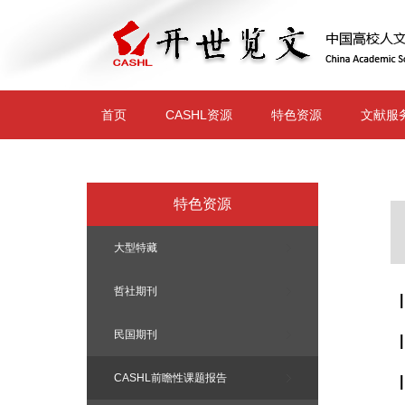
跳
转
到
主
要
内
容
首页
CASHL资源
特色资源
文献服
特色资源
大型特藏
哲社期刊
民国期刊
CASHL前瞻性课题报告