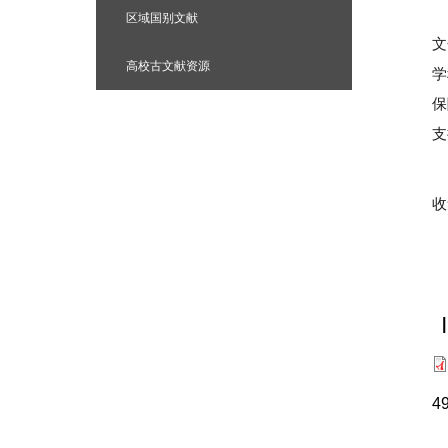
区域国别文献
文
高校古文献资源
学
保
支
收
4