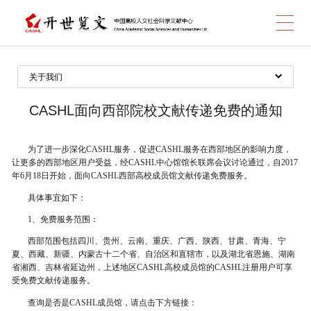
跳
关于我们
项目概况
转
CASHL面向西部院校文献传递免费的通知
关于CASHL
中心馆一览
为了进一步深化CASHL服务，促进CASHL服务在西部地区的影响力度，
让更多的西部地区用户受益，经CASHL中心馆馆长联席会议讨论通过，自2017
服务馆一览
年6月18日开始，面向CASHL西部高校成员馆文献传递免费服务。
到
成员馆一览
具体事宜如下：
加入成员馆
1、免费服务范围：
帮助中心
西部范围包括四川、贵州、云南、重庆、广西、陕西、甘肃、青海、宁
夏、西藏、新疆、内蒙古十二个省、自治区和直辖市，以及湖北省恩施、湖南
最新消息
省湘西、吉林省延边州，上述地区CASHL高校成员馆的CASHL注册用户可享
主
受免费文献传递服务。
联系我们
查询是否是CASHL成员馆，请点击下方链接：