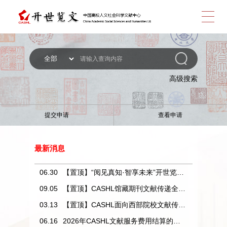
跳
转
高级搜索
提交申请
查看申请
到
浏
最新消息
06.30
【置顶】“阅见真知·智享未来”开世览文资源利用达人评选活动获奖名单公示
09.05
【置顶】CASHL馆藏期刊文献传递全免费
主
03.13
【置顶】CASHL面向西部院校文献传递免费的通知
06.16
2026年CASHL文献服务费用结算的通知