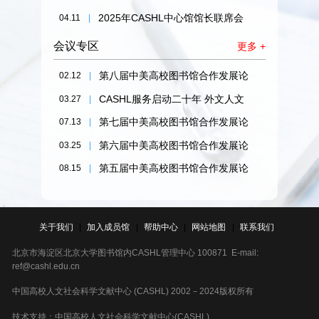
新媒体工作组2025年工作研讨会在
2025年CASHL中心馆馆长联席会
04.11
|
厦门大学顺利召开
议成功召开
会议专区
更多 +
第八届中美高校图书馆合作发展论
02.12
|
坛
CASHL服务启动二十年 外文人文
03.27
|
社科文献保障体系高质量发展研讨
第七届中美高校图书馆合作发展论
07.13
|
会
坛
第六届中美高校图书馆合作发展论
03.25
|
坛
第五届中美高校图书馆合作发展论
08.15
|
坛
关于我们
|
加入成员馆
|
帮助中心
|
网站地图
|
联系我们
北京市海淀区北京大学图书馆内CASHL管理中心 100871 E-mail:
ref@cashl.edu.cn
中国高校人文社会科学文献中心 (CASHL) 2002－2024版权所有
技术支持：中国高校人文社会科学文献中心(CASHL)