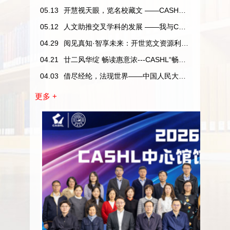
览
05.13
开慧视天眼，览名校藏文 ——CASHL​二十二周年特色资源主题展
05.12
人文助推交叉学科的发展 ——我与CASHL的故事系列活动通知
要
04.29
阅见真知·智享未来：开世览文资源利用达人评选即将开始
图
04.21
廿二风华绽 畅读惠意浓---CASHL“畅读”优惠活动开始了
04.03
借尽经纶，法现世界——中国人民大学图书馆CASHL文献资源免费获取活动
更多 +
内
书
容
|