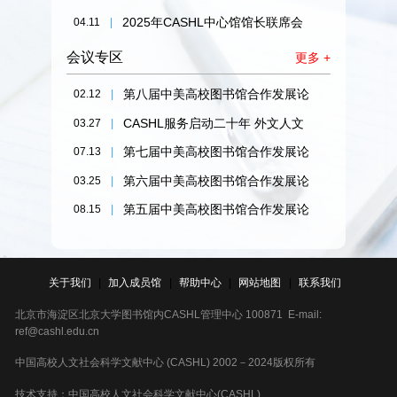
新媒体工作组2025年工作研讨会在
2025年CASHL中心馆馆长联席会
04.11
|
厦门大学顺利召开
议成功召开
会议专区
更多 +
第八届中美高校图书馆合作发展论
02.12
|
坛
CASHL服务启动二十年 外文人文
03.27
|
社科文献保障体系高质量发展研讨
第七届中美高校图书馆合作发展论
07.13
|
会
坛
第六届中美高校图书馆合作发展论
03.25
|
坛
第五届中美高校图书馆合作发展论
08.15
|
坛
关于我们
|
加入成员馆
|
帮助中心
|
网站地图
|
联系我们
北京市海淀区北京大学图书馆内CASHL管理中心 100871 E-mail:
ref@cashl.edu.cn
中国高校人文社会科学文献中心 (CASHL) 2002－2024版权所有
技术支持：中国高校人文社会科学文献中心(CASHL)