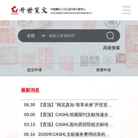
跳
转
高级搜索
提交申请
查看申请
到
浏
最新消息
06.30
【置顶】“阅见真知·智享未来”开世览文资源利用达人评选活动获奖名单公示
09.05
【置顶】CASHL馆藏期刊文献传递全免费
主
03.13
【置顶】CASHL面向西部院校文献传递免费的通知
06.16
2026年CASHL文献服务费用结算的通知