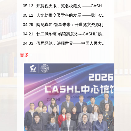
览
05.13
开慧视天眼，览名校藏文 ——CASHL​二十二周年特色资源主题展
05.12
人文助推交叉学科的发展 ——我与CASHL的故事系列活动通知
要
04.29
阅见真知·智享未来：开世览文资源利用达人评选即将开始
图
04.21
廿二风华绽 畅读惠意浓---CASHL“畅读”优惠活动开始了
04.03
借尽经纶，法现世界——中国人民大学图书馆CASHL文献资源免费获取活动
更多 +
内
书
容
|